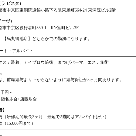
ta（ラ ビスタ）
市中京区東洞院通錦小路下る阪東屋町664-24 東洞院ビル2階
（ノーヴ）
市中京区役行者町359-1 K’z室町ビル3F
】【烏丸御池店】どちらかでの勤務になります。
パート・アルバイト
クステ装着、アイブロウ施術、まつげパーマ、エステ施術
≫
は、前職給与より下がらないように給与保証が3ヶ月間あります。
】
7千円～
+指名歩合+店販歩合
者】
万円（研修期間最長2ヶ月、最短で2週間はアルバイト扱い）
（15,000円まで）
≫