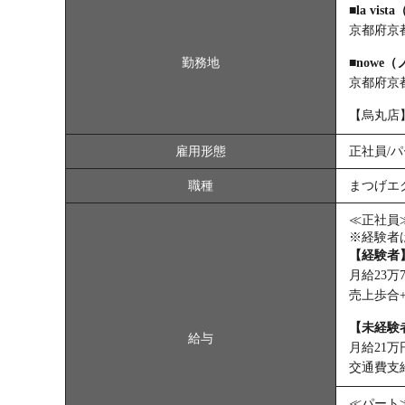
■la vis
京都府京都
勤務地
■nowe
京都府京都
【烏丸店
雇用形態
正社員/
職種
まつげエ
≪正社員
※経験者
【経験者
月給23万
売上歩合
【未経験
給与
月給21
交通費支給
≪パート